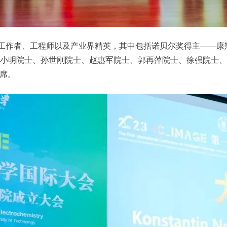
、工程师以及产业界精英，其中包括诺贝尔奖得主——康斯坦丁· 诺
院士、陈小明院士、孙世刚院士、赵惠军院士、郭再萍院士、徐强院士
席。