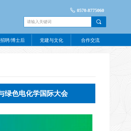
ꂅ
0570-8775060
끠
招聘/博士后
党建与文化
合作交流
与绿色电化学国际大会