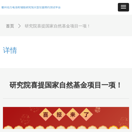
首页
ꄲ
研究院喜提国家自然基金项目一项！
详情
研究院喜提国家自然基金项目一项！