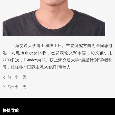
上海交通大学博士和博士后。主要研究方向为全固态电
池、高电压正极及回收，已发表论文50余篇，论文被引用
2100多次，H-index为27。获上海交通大学“晨星计划”学者称
号，担任多个国际主流SCI期刊审稿人。
前一个：
无
ꄴ
后一个：
无
ꄲ
快捷导航