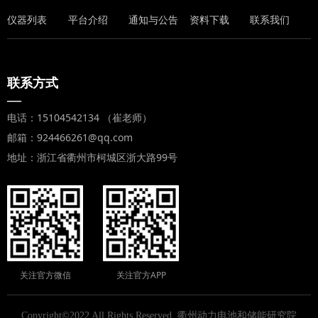
仪器列表
平台介绍
通知与公告
资料下载
联系我们
联系方式
—
电话：15104542134 （崔老师）
邮箱：924466261@qq.com
地址：浙江省衢州市柯城区浙大路99号
关注官方微信
关注官方APP
Copyright©2022 All Rights Reserved.
衢州动力电池和储能研究院