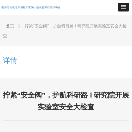
首页
ꄲ
拧紧“安全阀”，护航科研路 ‖ 研究院开展实验室安全大检
查
详情
拧紧“安全阀”，护航科研路 ‖ 研究院开展
实验室安全大检查