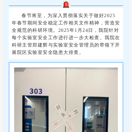
春节将至，为深入贯彻落实关于做好2025
年春节期间安全稳定工作相关文件精神，营造安
全规范的科研环境。
2025年1月24日，我院针对
每个实验室安全工作进行进一步大检查。
我院在
科研主管郑建辉与实验室安全管理员的带领下开
展院区实验室安全隐患大排查。