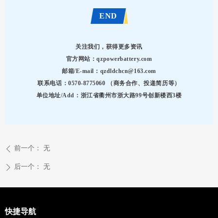
END
关注我们，获得更多资讯
官方网站：qzpowerbattery.com
邮箱/E-mail：qzdldchcn@163.com
联系电话：0570-8775060 （商务合作、投递简历等）
单位地址/Add：浙江省衢州市浙大路99号创新楼西3楼
前一个：
无
ꄴ
后一个：
无
ꄲ
快捷导航