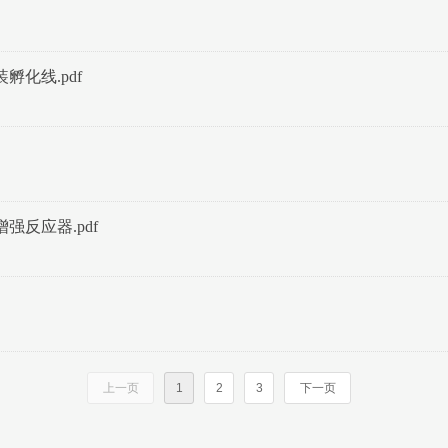
装孵化线.pdf
增强反应器.pdf
上一页
1
2
3
下一页